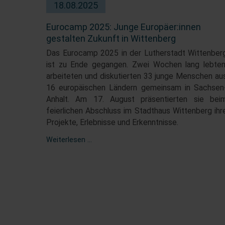
18.08.2025
Eurocamp 2025: Junge Europäer:innen
gestalten Zukunft in Wittenberg
Das Eurocamp 2025 in der Lutherstadt Wittenber
ist zu Ende gegangen. Zwei Wochen lang lebten
arbeiteten und diskutierten 33 junge Menschen au
16 europäischen Ländern gemeinsam in Sachsen
Anhalt. Am 17. August präsentierten sie bei
feierlichen Abschluss im Stadthaus Wittenberg ihr
Projekte, Erlebnisse und Erkenntnisse.
Eurocamp
Weiterlesen …
2025:
Junge
Europäer:innen
gestalten
Zukunft
in
Wittenberg