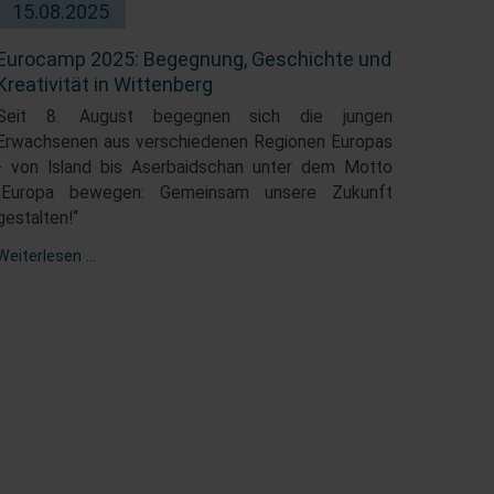
15.08.2025
Eurocamp 2025: Begegnung, Geschichte und
Kreativität in Wittenberg
Seit 8. August begegnen sich die jungen
Erwachsenen aus verschiedenen Regionen Europas
- von Island bis Aserbaidschan unter dem Motto
„Europa bewegen: Gemeinsam unsere Zukunft
gestalten!“
Eurocamp
Weiterlesen …
2025:
Begegnung,
Geschichte
und
Kreativität
in
Wittenberg