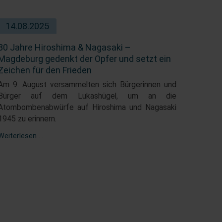
14.08.2025
80 Jahre Hiroshima & Nagasaki –
Magdeburg gedenkt der Opfer und setzt ein
Zeichen für den Frieden
Am 9. August versammelten sich Bürgerinnen und
Bürger auf dem Lukashügel, um an die
Atombombenabwürfe auf Hiroshima und Nagasaki
1945 zu erinnern.
80
Weiterlesen …
Jahre
Hiroshima
&
Nagasaki
–
Magdeburg
gedenkt
der