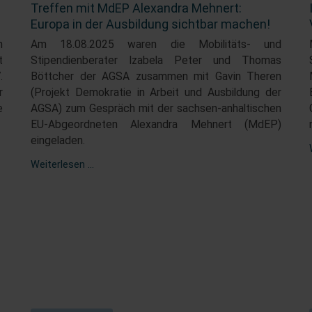
Treffen mit MdEP Alexandra Mehnert:
Europa in der Ausbildung sichtbar machen!
n
Am 18.08.2025 waren die Mobilitäts- und
t
Stipendienberater Izabela Peter und Thomas
.
Böttcher der AGSA zusammen mit Gavin Theren
r
(Projekt Demokratie in Arbeit und Ausbildung der
e
AGSA) zum Gespräch mit der sachsen-anhaltischen
EU-Abgeordneten Alexandra Mehnert (MdEP)
eingeladen.
Treffen
Weiterlesen …
mit
MdEP
Alexandra
Mehnert:
Europa
in
der
Ausbildung
sichtbar
machen!