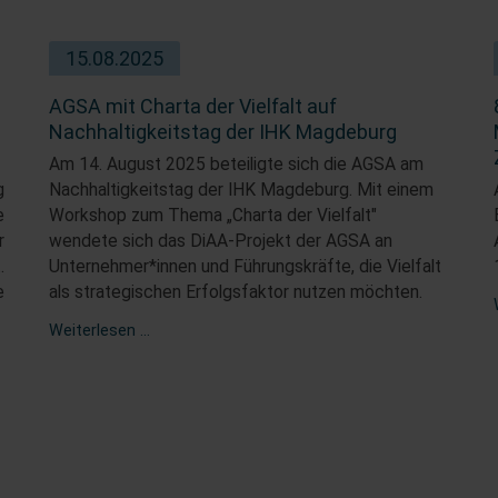
15.08.2025
AGSA mit Charta der Vielfalt auf
Nachhaltigkeitstag der IHK Magdeburg
Am 14. August 2025 beteiligte sich die AGSA am
g
Nachhaltigkeitstag der IHK Magdeburg. Mit einem
e
Workshop zum Thema „Charta der Vielfalt"
r
wendete sich das DiAA-Projekt der AGSA an
.
Unternehmer*innen und Führungskräfte, die Vielfalt
e
als strategischen Erfolgsfaktor nutzen möchten.
AGSA
Weiterlesen …
mit
Charta
der
Vielfalt
auf
Nachhaltigkeitstag
der