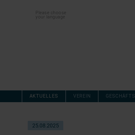
Navigation
Please choose
überspringen
your language
Navigation
überspringen
AKTUELLES
VEREIN
GESCHÄFTS
25.08.2025