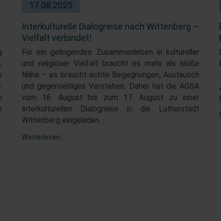
17.08.2025
Interkulturelle Dialogreise nach Wittenberg –
Vielfalt verbindet!
g
Für ein gelingendes Zusammenleben in kultureller
,
und religiöser Vielfalt braucht es mehr als bloße
s
Nähe – es braucht echte Begegnungen, Austausch
-
und gegenseitiges Verstehen. Daher hat die AGSA
m
v
om 16. August bis zum 17. August zu einer
e
Interkulturellen Dialogreise in die Lutherstadt
Wittenberg eingeladen.
Interkulturelle
Weiterlesen …
Dialogreise
nach
Wittenberg
–
Vielfalt
verbindet!