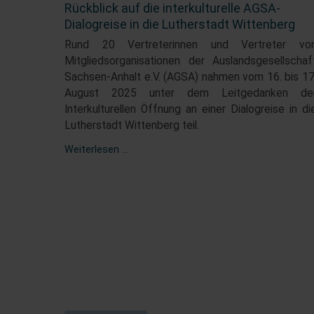
Rückblick auf die interkulturelle AGSA-
Dialogreise in die Lutherstadt Wittenberg
Rund 20 Vertreterinnen und Vertreter vo
Mitgliedsorganisationen der Auslandsgesellschaf
Sachsen-Anhalt e.V. (AGSA) nahmen vom 16. bis 17
August 2025 unter dem Leitgedanken de
Interkulturellen Öffnung an einer Dialogreise in di
Lutherstadt Wittenberg teil.
Rückblick
Weiterlesen …
auf
die
interkulturelle
AGSA-
Dialogreise
in
die
Lutherstadt
Wittenberg