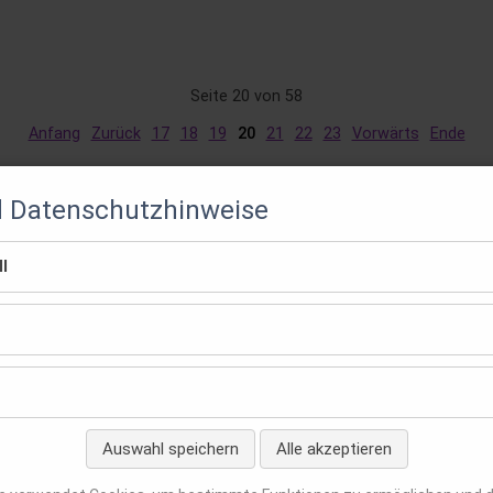
IHK
Magdeburg
Seite 20 von 58
Anfang
Zurück
17
18
19
20
21
22
23
Vorwärts
Ende
d Datenschutzhinweise
l
Auswahl speichern
Alle akzeptieren
en