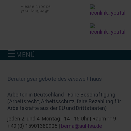
Navigation
Please choose
überspringen
your language
☰
MENÜ
finden
Beratungsangebote des
eine
welt haus
Arbeiten in Deutschland - Faire Beschäftigung
(Arbeitsrecht, Arbeitsschutz, faire Bezahlung für
Arbeitskräfte aus der EU und Drittstaaten)
jeden 2. und 4. Montag | 14 - 16 Uhr | Raum 119
+49 (0) 15901380905 |
bema@aul-lsa.de