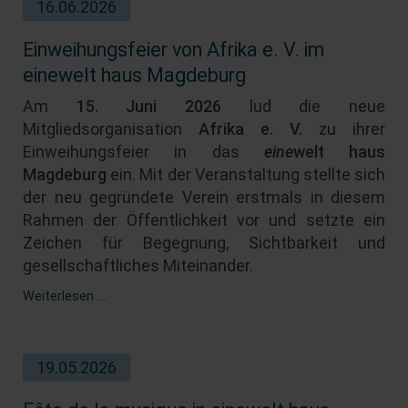
16.06.2026
14.07.2026
Einweihungsfeier von Afrika e. V. im
einewelt haus Magdeburg
Am
15. Juni 2026
lud die neue
Mitgliedsorganisation
Afrika e. V.
zu ihrer
Einweihungsfeier in das
eine
welt haus
Magdeburg
ein. Mit der Veranstaltung stellte sich
der neu gegründete Verein erstmals in diesem
Rahmen der Öffentlichkeit vor und setzte ein
Zeichen für Begegnung, Sichtbarkeit und
gesellschaftliches Miteinander.
Einweihungsfeier
Weiterlesen …
von
Afrika
e.
19.05.2026
V.
im
einewelt