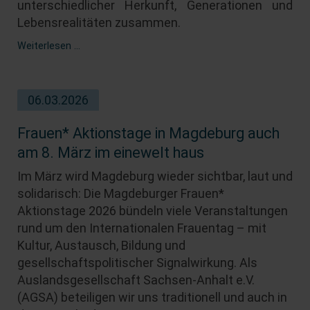
unterschiedlicher Herkunft, Generationen und
Lebensrealitäten zusammen.
Rückblick
Weiterlesen …
auf
den
Internationalen
06.03.2026
Frauentag
im
einewelt
Frauen* Aktionstage in Magdeburg auch
haus
am 8. März im einewelt haus
Im März wird Magdeburg wieder sichtbar, laut und
solidarisch: Die Magdeburger Frauen*
Aktionstage 2026 bündeln viele Veranstaltungen
rund um den Internationalen Frauentag – mit
Kultur, Austausch, Bildung und
gesellschaftspolitischer Signalwirkung. Als
Auslandsgesellschaft Sachsen-Anhalt e.V.
(AGSA) beteiligen wir uns traditionell und auch in