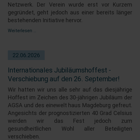
Netzwerk. Der Verein wurde erst vor Kurzem
gegründet, geht jedoch aus einer bereits länger
bestehenden Initiative hervor.
Neues
Weiterlesen …
AGSA-
Mitglied
im
22.06.2026
Gespräch:
AFRIKA
e.V.
Internationales Jubiläumshoffest -
Verschiebung auf den 26. September!
Wir hatten wir uns alle sehr auf das diesjährige
Hoffest im Zeichen des 30-jährigen Jubiläum der
AGSA und des
eine
welt haus Magdeburg gefreut.
Angesichts der prognostizierten 40 Grad Celsius
werden wir das Fest jedoch zum
gesundheitlichen Wohl aller Beteiligten
verschieben.