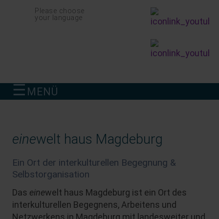
Navigation
Please choose
überspringen
your language
☰
MENÜ
finden
eine
welt haus Magdeburg
Ein Ort der interkulturellen Begegnung &
Selbstorganisation
Das
eine
welt haus Magdeburg ist ein Ort des
interkulturellen Begegnens, Arbeitens und
Netzwerkens in Magdeburg mit landesweiter und