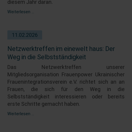
diesem Jahr daran.
Frauen*
Weiterlesen …
Aktionstage
in
Magdeburg
11.02.2026
auch
am
8.
Netzwerktreffen im einewelt haus: Der
März
Weg in die Selbstständigkeit
im
einewelt
Das Netzwerktreffen unserer
haus
Mitgliedsorganisation Frauenpower
Ukrainischer
Frauenintegrationsverein e.V. richtet sich an an
Frauen, die sich für den Weg in die
Selbstständigkeit interessieren oder bereits
erste Schritte gemacht haben.
Netzwerktreffen
Weiterlesen …
im
einewelt
haus: