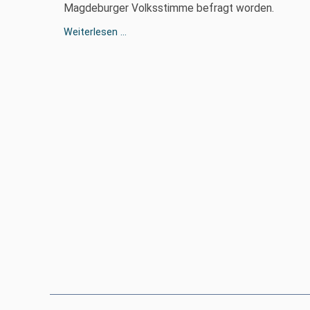
Magdeburger Volksstimme befragt worden.
Geschäftsführer
Weiterlesen …
der
AGSA
im
Volkstimme
Interview