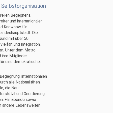
& Selbstorganisation
urellen Begegnens,
ter und internationaler
und Knowhow für
andeshauptstadt. Die
bund mit über 50
ielfalt und Integration,
hen. Unter dem Motto
 ihre Mitglieder
für eine demokratische,
 Begegnung, internationalen
ch alle Nationalitäten.
le, die Neu-
rstützt und Orientierung
en, Filmabende sowie
 in andere Lebenswelten