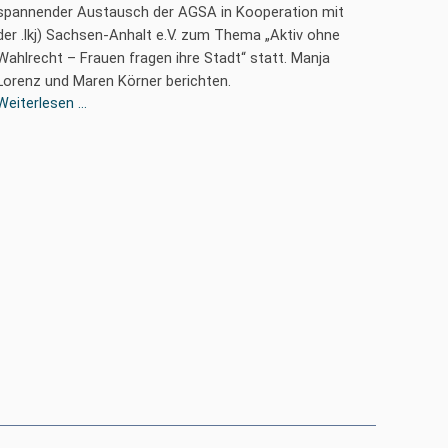
spannender Austausch der AGSA in Kooperation mit
der .lkj) Sachsen-Anhalt e.V. zum Thema „Aktiv ohne
Wahlrecht – Frauen fragen ihre Stadt“ statt. Manja
Lorenz und Maren Körner berichten.
Aktiv
Weiterlesen …
ohne
Wahlrecht
-
Frauen
fragen
ihre
Stadt