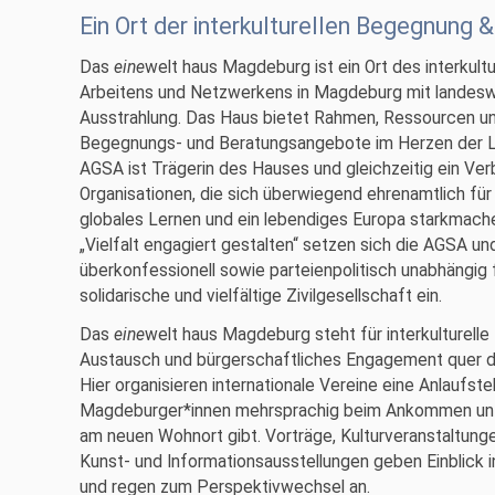
Ein Ort der interkulturellen Begegnung 
Das
eine
welt haus Magdeburg ist ein Ort des interkult
Arbeitens und Netzwerkens in Magdeburg mit landeswei
Ausstrahlung. Das Haus bietet Rahmen, Ressourcen 
Begegnungs- und Beratungsangebote im Herzen der L
AGSA ist Trägerin des Hauses und gleichzeitig ein Ver
Organisationen, die sich überwiegend ehrenamtlich für V
globales Lernen und ein lebendiges Europa starkmac
„Vielfalt engagiert gestalten“ setzen sich die AGSA und
überkonfessionell sowie parteienpolitisch unabhängig 
solidarische und vielfältige Zivilgesellschaft ein.
Das
eine
welt haus Magdeburg steht für interkulturelle
Austausch und bürgerschaftliches Engagement quer dur
Hier organisieren internationale Vereine eine Anlaufstel
Magdeburger*innen mehrsprachig beim Ankommen unte
am neuen Wohnort gibt. Vorträge, Kulturveranstaltung
Kunst- und Informationsausstellungen geben Einblick
und regen zum Perspektivwechsel an.