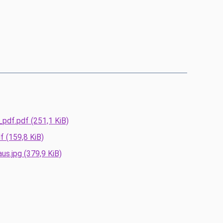
_pdf.pdf
(251,1 KiB)
df
(159,8 KiB)
aus.jpg
(379,9 KiB)