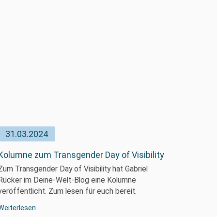
im
Deine-
Welt-
Blog
31.03.2024
Kolumne zum Transgender Day of Visibility
Zum Transgender Day of Visibility hat Gabriel
Rücker im Deine-Welt-Blog eine Kolumne
veröffentlicht. Zum lesen für euch bereit.
Kolumne
Weiterlesen …