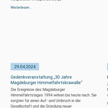
Bürgermeisterin
Weiterlesen …
von
Saporischschja
zu
Besuch
im
einewelt
haus
29.04.2024
Gedenkveranstaltung „30 Jahre
Magdeburger Himmelfahrtskrawalle“
Die Ereignisse des Magdeburger
Himmelfahrtstages 1994 wirken bis heute nach. Sie
sorgten für einen Auf- und Umbruch in der
Gesellschaft und die Gründung neuer