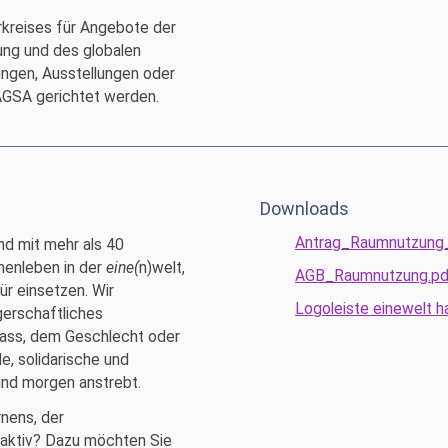
rkreises für Angebote der
gung und des globalen
ngen, Ausstellungen oder
AGSA gerichtet werden.
Downloads
Antrag_Raumnutzung
nd mit mehr als 40
menleben in der
eine(
n)welt,
AGB_Raumnutzung.p
ür einsetzen. Wir
Logoleiste einewelt h
gerschaftliches
ass, dem Geschlecht oder
e, solidarische und
und morgen anstrebt.
rnens, der
 aktiv? Dazu möchten Sie