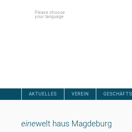
Navigation
Please choose
überspringen
your language
Navigation
überspringen
AKTUELLES
VEREIN
GESCHÄFTS
eine
welt haus Magdeburg