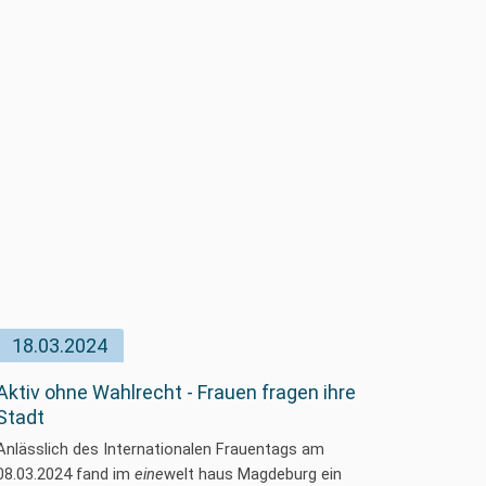
zum
Transgender
Day
of
Visibility
18.03.2024
Aktiv ohne Wahlrecht - Frauen fragen ihre
Stadt
Anlässlich des Internationalen Frauentags am
08.03.2024 fand im
eine
welt haus Magdeburg ein