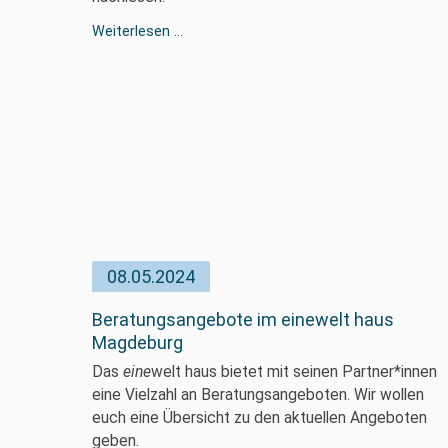
Gabriel
Weiterlesen …
Rücker
berichtet
von
EU
GREEN
Reise
nach
Évora
08.05.2024
Beratungsangebote im einewelt haus
Magdeburg
Das
eine
welt haus bietet mit seinen Partner*innen
eine Vielzahl an Beratungsangeboten. Wir wollen
euch eine Übersicht zu den aktuellen Angeboten
geben.