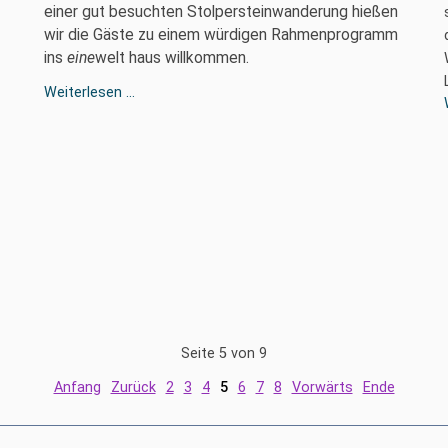
einer gut besuchten Stolpersteinwanderung hießen
wir die Gäste zu einem würdigen Rahmenprogramm
ins
eine
welt haus willkommen.
Ausstellung
Weiterlesen …
"Nie
vergessen
-
grenzenlos"
im
einewelt
haus
am
14.
März
eröffnet
Seite 5 von 9
Anfang
Zurück
2
3
4
5
6
7
8
Vorwärts
Ende