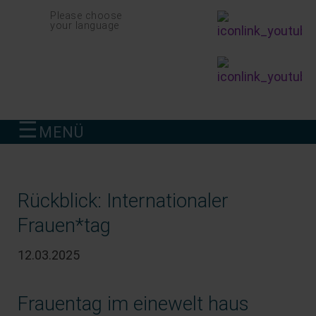
Navigation
Please choose
überspringen
your language
☰
MENÜ
finden
Rückblick: Internationaler
Frauen*tag
12.03.2025
Frauentag im einewelt haus