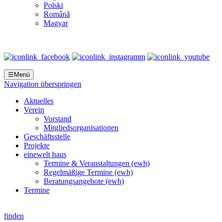
Polski
Română
Magyar
☰
Menü
Navigation überspringen
Aktuelles
Verein
Vorstand
Mitgliedsorganisationen
Geschäftsstelle
Projekte
einewelt haus
Termine & Veranstaltungen (ewh)
Regelmäßige Termine (ewh)
Beratungsangebote (ewh)
Termine
finden