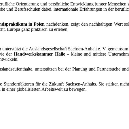
 berufliche Orientierung und persönliche Entwicklung junger Menschen s
ebe und Berufsschulen dabei, internationale Erfahrungen in der berufl
ndspraktikum in Polen
nachdenken, zeigt den nachhaltigen Wert so
ht, Europa ganz praktisch zu erleben.
nterstützt die Auslandsgesellschaft Sachsen-Anhalt e. V. gemeinsa
ie der
Handwerkskammer Halle
– kleine und mittlere Unternehme
ntwickeln.
Auslandsaufenthalte, unterstützen bei der Planung und Partnersuche u
le Standortfaktoren für die Zukunft Sachsen-Anhalts. Sie stärken ni
h in einer globalisierten Arbeitswelt zu bewegen.