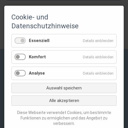
Cookie- und
Gefördert durch:
Datenschutzhinweise
Essenziell
Details einblenden
Komfort
Details einblenden
Privatsphäre-Einstellungen ändern
Analyse
Details einblenden
Auswahl speichern
Alle akzeptieren
Navigation
Datenschutz
Diese Webseite verwendet Cookies, um bestimmte
überspringen
Funktionen zu ermöglichen und das Angebot zu
Impressum
verbessern.
Kontakt