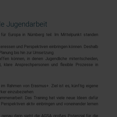
le Jugendarbeit
 Europa in Nürnberg teil. Im Mittelpunkt standen
nteressen und Perspektiven einbringen können. Deshalb
Planung bis hin zur Umsetzung.
haffen können, in denen Jugendliche mitentscheiden,
t, klare Ansprechpersonen und flexible Prozesse in
n im Rahmen von Erasmus+. Ziel ist es, künftig eigene
ker einzubeziehen.
sammenarbeit. Das Training hat viele neue Ideen dafür
erspektiven aktiv einbringen und voneinander lernen
genau darin sieht die AGSA großes Potenzial für die