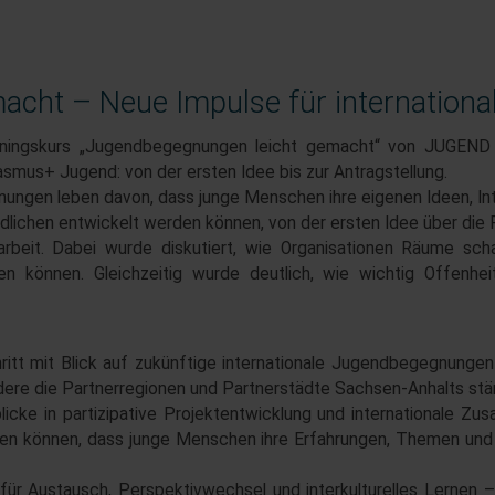
cht – Neue Impulse für internationa
ingskurs „Jugendbegegnungen leicht gemacht“ von JUGEND für
mus+ Jugend: von der ersten Idee bis zur Antragstellung.
nungen leben davon, dass junge Menschen ihre eigenen Ideen, I
dlichen entwickelt werden können, von der ersten Idee über die 
tarbeit. Dabei wurde diskutiert, wie Organisationen Räume sc
n können. Gleichzeitig wurde deutlich, wie wichtig Offenhei
ritt mit Blick auf zukünftige internationale Jugendbegegnunge
re die Partnerregionen und Partnerstädte Sachsen-Anhalts stär
icke in partizipative Projektentwicklung und internationale Zu
n können, dass junge Menschen ihre Erfahrungen, Themen und P
r Austausch, Perspektivwechsel und interkulturelles Lernen – 