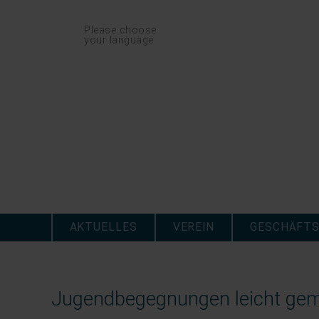
Navigation
Please choose
überspringen
your language
Navigation
überspringen
AKTUELLES
VEREIN
GESCHÄFTS
Jugendbegegnungen leicht gema