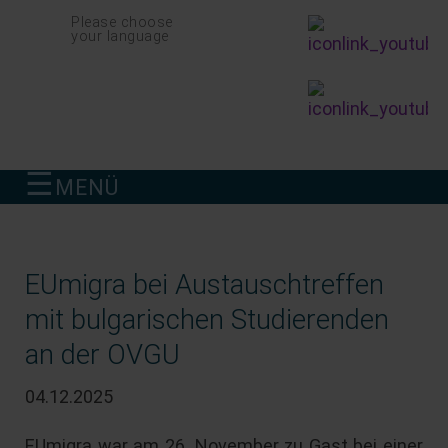
Navigation
Please choose
überspringen
your language
☰
MENÜ
finden
EUmigra bei Austauschtreffen
mit bulgarischen Studierenden
an der OVGU
04.12.2025
EUmigra war am 26. November zu Gast bei einer