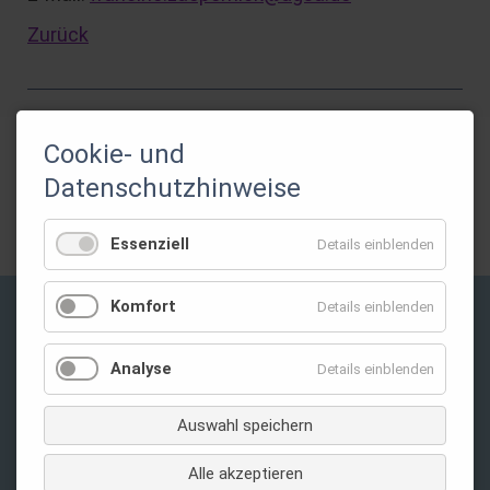
Zurück
Cookie- und
Gefördert durch:
Datenschutzhinweise
Essenziell
Details einblenden
Komfort
Details einblenden
Privatsphäre-Einstellungen ändern
Analyse
Details einblenden
Auswahl speichern
Alle akzeptieren