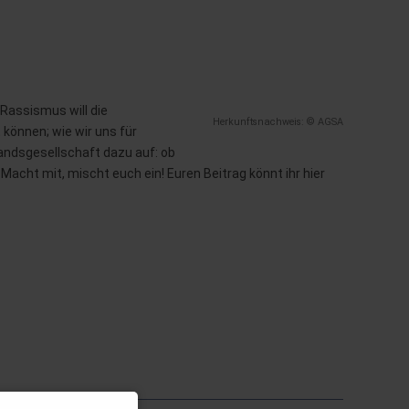
Rassismus will die
Herkunftsnachweis: © AGSA
 können; wie wir uns für
andsgesellschaft dazu auf: ob
Macht mit, mischt euch ein! Euren Beitrag könnt ihr hier