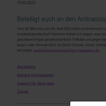
15.02.2023
Beteiligt euch an den Antiras
Vom 20. März bis zum 02. April 2023 heißt es bundesweit 
Auslandsgesellschaft Sachsen-Anhalt e.V. zeigen, was wir al
gleichberechtigte gesellschaftliche Teilhabe und gegen R
haupt- oder ehrenamtlich, ob (Hoch-)Schule, Verein, Verban
anmelden:
www.antirassismuswochen-magdeburg.de
Anmeldung
Weitere Informationen
Support für deine Idee
Zurück