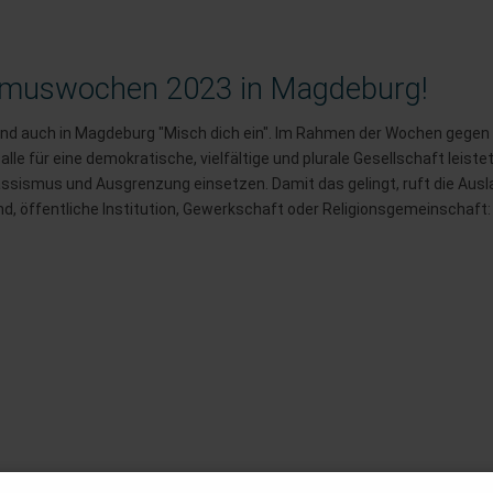
sismuswochen 2023 in Magdeburg!
und auch in Magdeburg "Misch dich ein". Im Rahmen der Wochen gegen 
le für eine demokratische, vielfältige und plurale Gesellschaft leistet
assismus und Ausgrenzung einsetzen. Damit das gelingt, ruft die Ausl
d, öffentliche Institution, Gewerkschaft oder Religionsgemeinschaft: 