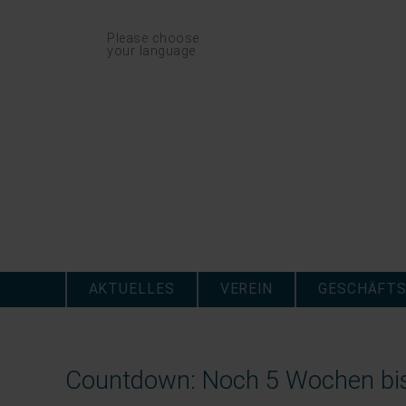
Navigation
Please choose
überspringen
your language
Navigation
überspringen
AKTUELLES
VEREIN
GESCHÄFTS
Countdown: Noch 5 Wochen bis