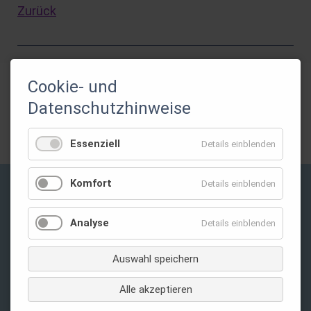
Zurück
Cookie- und
Gefördert durch:
Datenschutzhinweise
Essenziell
Details einblenden
Komfort
Details einblenden
Privatsphäre-Einstellungen ändern
Analyse
Details einblenden
Auswahl speichern
Alle akzeptieren