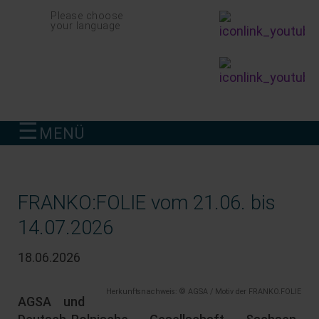
Navigation
Please choose
überspringen
your language
☰
MENÜ
finden
FRANKO:FOLIE vom 21.06. bis
14.07.2026
18.06.2026
Herkunftsnachweis: © AGSA / Motiv der FRANKO.FOLIE
AGSA und